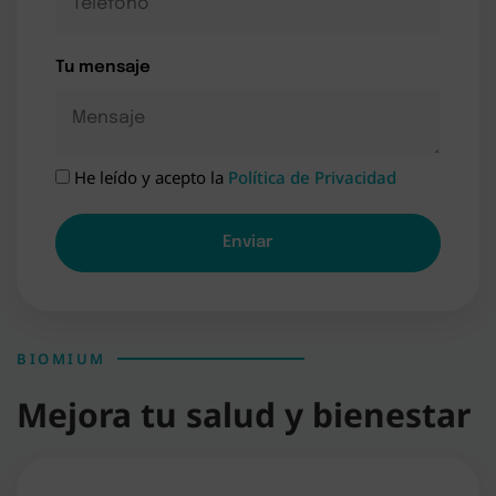
Tu mensaje
He leído y acepto la
Política de Privacidad
A
l
t
e
r
n
BIOMIUM
a
Mejora tu salud y bienestar
t
i
v
e