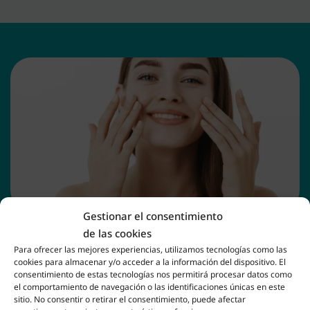
Gestionar el consentimiento
de las cookies
CLÍNICA EFECTO LIFTING FACIAL ALHAURÍN DE
LA TORRE
Para ofrecer las mejores experiencias, utilizamos tecnologías como las
cookies para almacenar y/o acceder a la información del dispositivo. El
Ventajas del tratamiento
consentimiento de estas tecnologías nos permitirá procesar datos como
el comportamiento de navegación o las identificaciones únicas en este
efecto lifting facial
sitio. No consentir o retirar el consentimiento, puede afectar