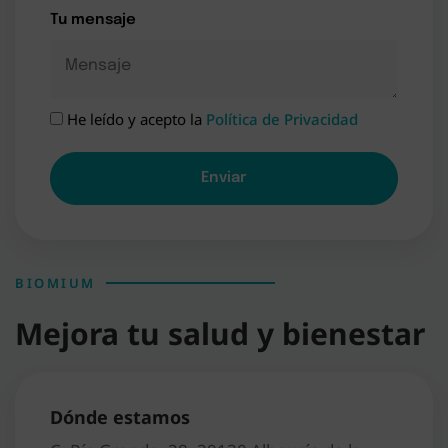
Tu mensaje
He leído y acepto la
Política de Privacidad
A
l
t
e
r
n
BIOMIUM
a
Mejora tu salud y bienestar
t
i
v
e
Dónde estamos
: