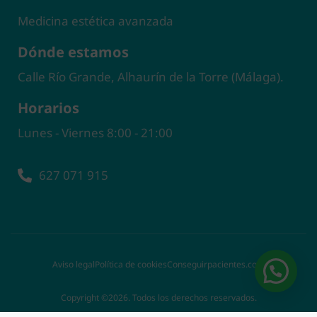
Medicina estética avanzada
Dónde estamos
Calle Río Grande, Alhaurín de la Torre (Málaga).
Horarios
Lunes - Viernes 8:00 - 21:00
627 071 915
Aviso legal
Política de cookies
Conseguirpacientes.com
Copyright ©2026. Todos los derechos reservados.