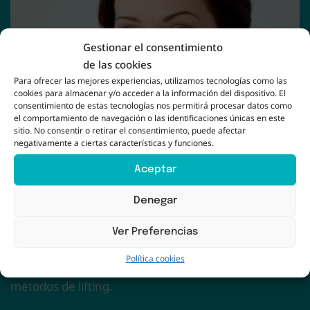
Gestionar el consentimiento
de las cookies
Para ofrecer las mejores experiencias, utilizamos tecnologías como las
cookies para almacenar y/o acceder a la información del dispositivo. El
consentimiento de estas tecnologías nos permitirá procesar datos como
el comportamiento de navegación o las identificaciones únicas en este
sitio. No consentir o retirar el consentimiento, puede afectar
negativamente a ciertas características y funciones.
CLÍNICA ELEVACIÓN DE CEJAS ALHAURÍN DE LA
TORRE
Aceptar
Ventajas de la elevación de
Denegar
cejas
Ver Preferencias
Nuestros tratamientos ofrecen una serie de
Política cookies
ventajas significativas en comparación con otros
métodos de lifting.